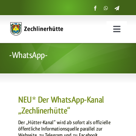
Zum
Inhalt
springen
Menü
ein-
Start
und
-WhatsApp-
ausklap
Suche
nach:
NEU* Der WhatsApp-Kanal
„Zechlinerhütte“
Der „Hütter-Kanal“ wird ab sofort als offizielle
öffentliche Informationsquelle parallel zur
Webseite, zu Telegram und zu Facebook