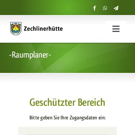
Zum
Inhalt
springen
Menü
ein-
Start
und
-Raumplaner-
ausklap
Suche
nach:
Geschützter Bereich
Bitte geben Sie Ihre Zugangsdaten ein: