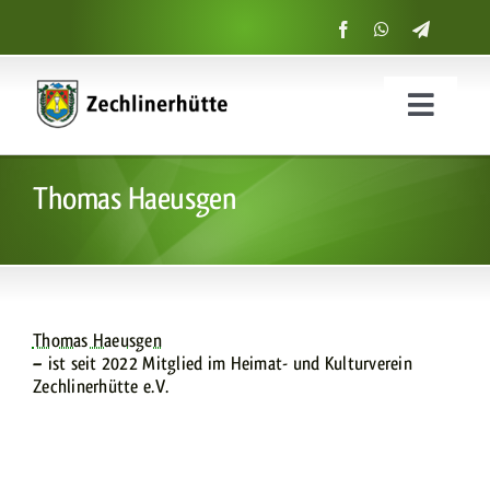
Zum
Inhalt
springen
Menü
ein-
Start
und
Thomas Haeusgen
ausklap
Suche
nach:
Thomas Haeusgen
– ist seit 2022 Mitglied im Heimat- und Kulturverein
Zechlinerhütte e.V.