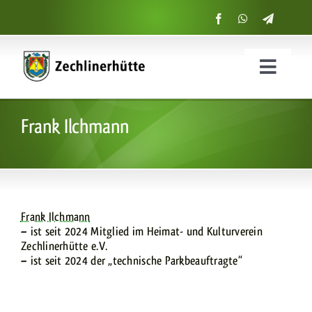
Zum
Inhalt
springen
Menü
ein-
Start
und
Frank Ilchmann
ausklap
Suche
nach:
Frank Ilchmann
– ist seit 2024 Mitglied im Heimat- und Kulturverein
Zechlinerhütte e.V.
– ist seit 2024 der „technische Parkbeauftragte“